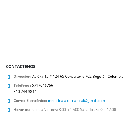
Limitación de movimientos.
Crujidos.
Rigidez matutina (menor de 1 hora).
Ocasionalmente, derrame articular, mecánico o no
inflamatorio.
Posibles deformidades en las articulaciones, algunas
características como las localizadas en la articulación distal de
los dedos.
CONTACTENOS
Dirección:
Av Cra 15 # 124 65 Consultorio 702 Bogotá - Colombia
Teléfono :
5717046766
310 244 3844
Correo Electrónico:
medicina.alternatural@gmail.com
Horarios:
Lunes a Viernes: 8:00 a 17:00 Sábados 8:00 a 12:00