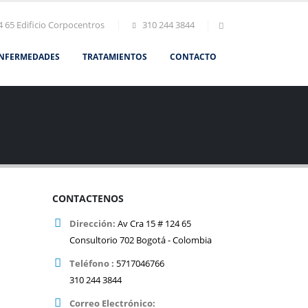
4 65 Edificio Corpocentros
310 244 3844
NFERMEDADES
TRATAMIENTOS
CONTACTO
CONTACTENOS
Dirección:
Av Cra 15 # 124 65
Consultorio 702 Bogotá - Colombia
Teléfono :
5717046766
310 244 3844
Correo Electrónico: