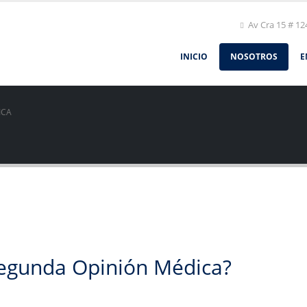
Av Cra 15 # 12
INICIO
NOSOTROS
E
ICA
Segunda Opinión Médica?