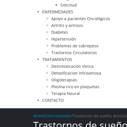
Solicitud
ENFERMEDADES
Apoyo a pacientes Oncológicos
Artritis y artrosis
Diabetes
Hipertensión
Problemas de sobrepeso
Trastornos Circulatorios
TRATAMIENTOS
Desintoxicación Iónica
Detoxificacion Intravenosa
Oligoterapias.
Plasma rico en plaquetas.
Terapia Neural
CONTACTO
Home
Enfermedades
Trastornos de sueño, ansieda
Trastornos de sueño,